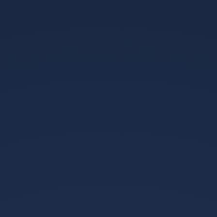
队到底是一轮游还是冲击淘汰赛。
对于巴雷拉而言，这场比赛不仅让他成为美国队史第一个世
界杯首秀就传射的中场球员，更向世界证明：当他在场上充
满侵略性、用头脑踢球时，他完全具备世界顶级中场的硬通