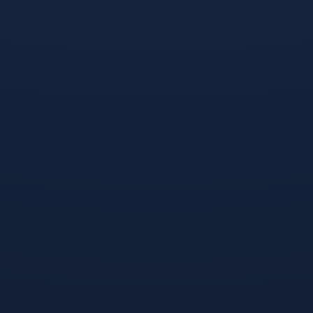
请联系TeleGram:【@TrxEm】
波场能量租赁
2026-06-13 14:33:07
u地址转错
【TJRMuxf9shbQu5hQiszDHmMxTWsYzfLN4b】转错请
联系TeleGram:【@TrxEm】
波场能量租赁
2026-06-14 00:05:47
u地址转错
【TLvmbMejFC7XYHte6gLhet338CnWCFzPjN】转错请
联系TeleGram:【@TrxEm】
trx能量租赁
2026-06-20 05:51:39
u地址转错 【
TDaYRdVGMY1iW1xthcxMTQ6DFkPZN11kYo 】转错请