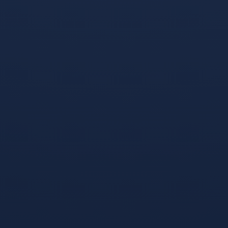
请联系TeleGram:【@TrxEm】
节省TRX手续费
2026-06-12 23:17:52
u地址转错
【TAE7Y76ViDnwzwYFqUVrssWDkfsbYWTfMf】转错请
联系TeleGram:【@TrxEm】
波场能量租赁
2026-06-13 07:23:01
u地址转错 【
TJU8tFgCFWp6cs6EpQ74fsgB3K9SgCjJNn 】转错请联
系TeleGram:【@TrxEm】
trx能量机器人
2026-06-13 09:30:04
u地址转错
【TJfe8t1TY3zABBCHR9GnTYqoQ413WFimuQ】转错