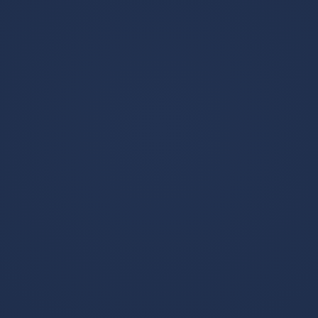
229
次浏览
开云体育APP下载-世界杯争冠组激战，韩国横扫丹麦，奥斯梅恩率队取胜，进攻火力全面爆发
开云体育平台APP-黑星闪耀，加纳碾压克罗地亚，莱万独孤求败成徒劳
开云体育登录-北欧海盗
开云体育下载-维也纳之
开云体育平台APP-英雄
的战术绞杀，瑞典如何
夜，哈兰德闪耀全场，
与悲歌，布罗佐维奇独
用铁桶与利刃击碎比利
奥地利绝杀厄瓜多尔挺
木难支，喀麦隆狂胜克
时黄金一代
进2026世界杯十六强
罗地亚改写B组格局