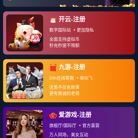
赛前舆论几乎一边倒地看好美国队，作为东道主之一，他们
拥有成熟的欧美联赛体系，阵中多名球员效力于五大联赛；
而泰国队是E组世界排名最低的球队，被公认为“送分童子”，
然而比赛开场后,泰国队用行动狠狠回击了外界的轻视。
从第一分钟起，泰国队便摆出极具侵略性的4-3-3高位逼抢阵
型，主教练石井正忠显然做了大量准备工作，针对美国队后
防出球能力不稳的弱点，安排两位速度奇快的边锋颂克拉辛
和差那提轮番冲击美国防线两翼肋部，第12分钟，泰国队便
制造噩梦开局——差那提右路强行超车后传中，高中锋当达
力压美国中后卫头槌破门，泰国队1比0领先，阿兹台克体育
场瞬间陷入死寂,美国队被逼入绝境。
巴雷拉挺身而出：不仅仅是“美颜中场”
关键时刻，美国队的场上队长、身披8号战袍的巴雷拉站了出
来，过去几年在美国国家队，巴雷拉一直以奔跑积极、拦截