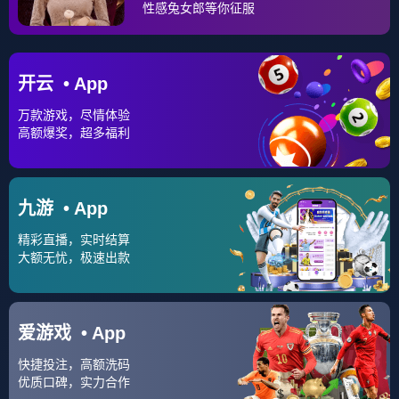
击和顽强的意志力与对手周旋；而今日的韩国队，打出了全
方位的统治力——控球、压迫、突破、射门，每个环节都展
现出高水平的执行力，尤其是进攻端的多点开花，让丹麦队
的防守体系无从应对，孙兴慜的边路突破、黄喜灿的中路抢
点、以及替补登场的曹圭成在禁区内的支点作用,构成了一道
难以阻挡的进攻洪流。