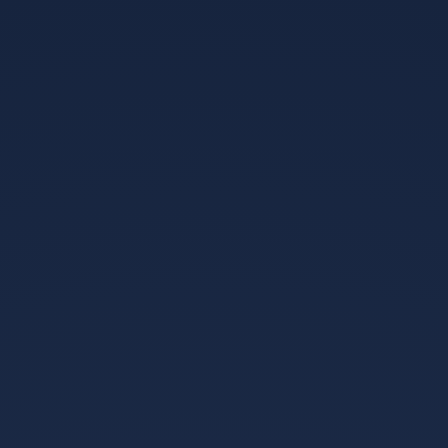
尼日利亚最终以3比1的比分拿下这场至关重要的争冠关键
战，奥斯梅恩不仅在进攻端贡献了两射一传的亮眼数据，更
以不知疲惫的奔跑和强硬的对抗鼓舞了整支球队，在世界杯
这样的顶级舞台上，超级巨星的价值往往就在于此：在球队
最需要进球的时刻挺身而出，对手越强，他的斗志越盛，如
今的奥斯梅恩，已不再是那个初出茅庐的天才少年,而是真正
成长为能够凭借一己之力改变比赛走向的世界级中锋。
两场比赛，两种风格，却共同诠释了“进攻端爆发”这一主题，
韩国队凭借整体打法的精妙配合和技术流的控制力，撕开了
丹麦队稳固的防线；而奥斯梅恩则用个人能力为球队打开胜
利之门，展示了现代足球中顶级前锋的不可替代性，无论是