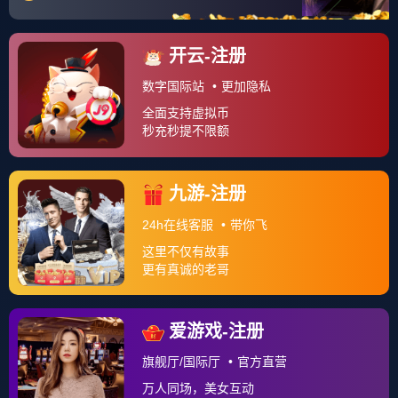
的较量，丹麦队拥有成熟的战术体系和多名效力于欧洲顶级
联赛的球员，被视为北欧足球的又一黄金一代，比赛从一开
始就偏离了所有人的预期，韩国队以令人窒息的压迫式打法
迅速占据主动，金玟哉领衔的后防线坚如磐石，中场核心李
刚仁以精准的长传调度撕开丹麦防线，而前锋线上的黄喜灿
和孙兴慜则在对方禁区如入无人之境，上半场不到30分钟，
韩国队已取得三球领先，丹麦队试图组织反击，但在韩国队
全场紧逼和快速攻防转换面前显得步履维艰，韩国队以4比0
的悬殊比分横扫对手，不仅赢得了比赛，更赢得了全世界球
迷的尊重，这场胜利,是韩国足球多年的积淀在世界杯舞台上
的一次集中爆发。
这场比赛的意义，远不止于小组出线的前景，韩国队用一场
压倒性的胜利，用实际行动证明了亚洲足球已经具备与世界
一流强队正面抗衡的能力，过去，亚洲球队更多依靠防守反