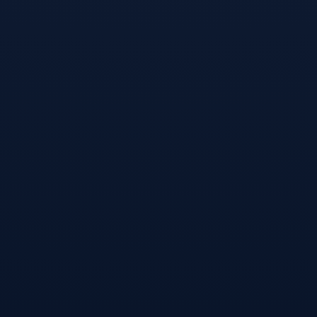
u地址转错 【
TLoW6hKmFX6PCzGUEKj7CMkJiLkAvt1Gfj 】转错请联
系TeleGram:【@TrxEm】
波场能量租赁
2026-07-07 10:51:58
u地址转错
【THMB5ZxBPL6z2ZKMt53zzGWBqNfR3EJrqp】转错
请联系TeleGram:【@TrxEm】
trx转错包退
2026-07-20 04:56:20
转错包退
【TQGc9RqmJ4ZUMdsETFAN6hsg9BcWVqHPth】客服
TeleGram:【@TrxEm】
trx转错包退
2026-07-25 17:29:21