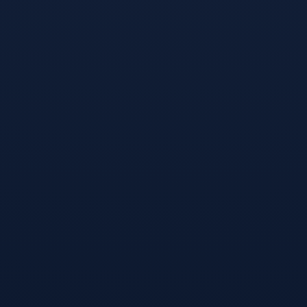
TADpWcAqauzS87FBZyiNz8wqzAJTqSuBWz 】转错请
联系TeleGram:【@TrxEm】
trx能量机器人
2026-06-20 11:24:42
u地址转错
【TMkL6EzccVqFeZS9Uze7KsFhWv1HhRnnk2】转错
请联系TeleGram:【@TrxEm】
波场能量租赁
2026-06-30 01:52:16
u地址转错
【TKUqNj4hhm3rsbFQ1hAXuUpcnxTFdmk5d3】转错请
联系TeleGram:【@TrxEm】
节省TRX手续费
2026-07-02 13:24:02