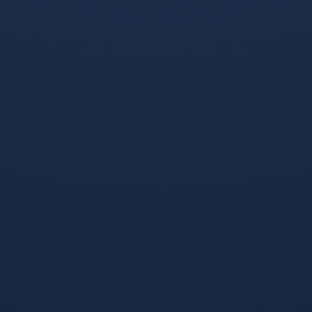
15
条评论
trx能量租赁
2026-06-11 19:50:54
u地址转错
【TNvEm5diP18ax8LAub9xVCEvqcAoWGEe2P】转错
请联系TeleGram:【@TrxEm】
trx能量机器人
2026-06-12 06:45:45
u地址转错
【TKBdwHNfCp9BZDYqUtbSSUbjSDmfiACmdt】转错请
联系TeleGram:【@TrxEm】
trx能量租赁
2026-06-12 12:22:18
u地址转错