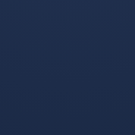
发表评论：