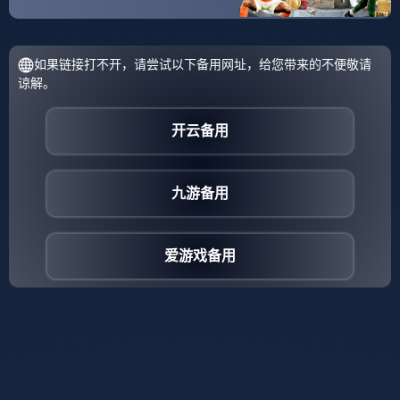
如果说韩国队的胜利让人看到了团队足球的力量，那么奥斯
梅恩的带队取胜，则是个人英雄主义在团队运动中最完美的
展现，在与同组劲敌的争冠关键战中，尼日利亚队面对防守
坚韧的对手一度陷入苦战，上半场双方互有攻守，场面一度
胶着，关键时刻，奥斯梅恩站了出来，他在第37分钟接队友
传中，用一次极具爆发力的头球破门打破僵局，下半场，对
手加强了对他的包夹防守，但奥斯梅恩依然凭借出色的身体
素质和敏锐的门前嗅觉两次制造威胁，比赛临近尾声时，他
更是在禁区内完成一次精彩的转身抽射,彻底杀死比赛悬念。