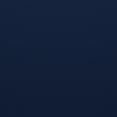
开云体育官网-惊天冷
开云官网2026-沙漠之狮
开云体育官网-致命一
门！2026世界杯E组首
的怒吼，2026世界杯H组
击，乌拉圭闪电反击击
战，泰国4-1横扫乌拉
强强对话，伊拉克力克
溃丹麦，孙兴慜绝杀惊
圭，迪亚斯独造三球闪
摩洛哥，范戴克闪耀全
艳2026世界杯
耀赛场
场
发表评论：