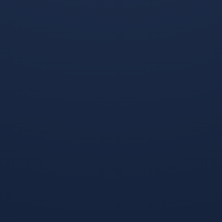
最有力的警告：穆西亚拉在,德国战车永不熄火。
156
次浏览
开云体育登录-震惊足坛！2026世界杯E组爆大冷门，泰国碾压乌拉圭，B费闪耀全场
开云体育在线-经典重演，2026世界杯的魔幻之夜，莫德里奇引领秘鲁撕裂摩洛哥铁幕