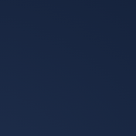
间拉开帷幕，赛前...
木难支，喀麦隆狂胜克
比
开云体育下载-维也纳之
罗地亚改写B组格局
2026年7月2日，维也纳恩斯
夜，哈兰德闪耀全场，
特·哈佩尔球场，夜幕降临，
六万八千个座...
奥地利绝杀厄瓜多尔挺
开云体育世界杯-乔治刷
进2026世界杯十六强
北京队客场横扫尼克斯2023
新纪录，北京队横扫尼
年11月15日晚,纽约麦迪逊广
场花园...
克斯，中美篮球交流的
新篇章
最近发表
开云下载-2026世界杯G组焦点战，乌拉圭大胜德
国，B费主导进攻狂潮
开云体育官网-北欧风暴逆转非洲雄狮，京多安火
线指挥，瑞典绝地翻盘喀麦隆
开云下载-格子军团的华丽乐章，2026世界杯C组
焦点战，克罗地亚以智取胜，罗德里戈尽显大师
风范