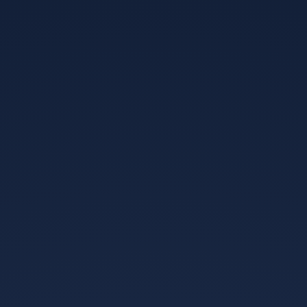
队再次扩大领先优势，颂克拉辛在中场断球后，一脚精准的直塞穿
对出击的乌拉圭门将罗切特，冷静推射球门远角，2比0！乌拉圭
进攻则展现出令人惊叹的效率和美感。
术素养和技术能力,那么下半场第67分钟的那个进球，则彻底将
圭队获得前场任意球机会，全队压上参与进攻，却不慎被泰国队
一次普通的反击时，一个身影从替补席上站了起来，那是葡萄牙
怎么会出现在泰国队的阵容中？
后阶段，每支球队可以派出一名“特邀球员”上场，这名球员来自
员，可以在比赛中以特殊身份代表该队参赛，泰国队正是通过这
作为他们的“特邀球员”，并在比赛第65分钟将其替换上场。
的价值，在泰国队反击中，B费在中圈附近接到传球，他先是假装
随后脚跟一甩，皮球如同长了眼睛一般从人缝中穿过，准确落在
野和精度堪称完美，边锋下底传中后，当达头球攻门被扑出，但
选择直接射门，而是巧妙地将球往右侧一拨，晃开最后一名防守球