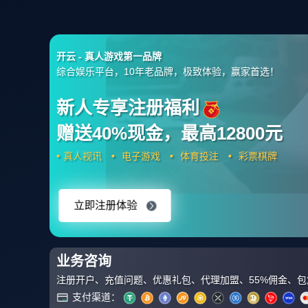
首页
球队
开云体育登录-震惊足坛
国碾压乌拉圭，B费闪
2026-06-14 16:09:59
历届冠军
开云美加墨
2026年世界杯小组赛E组第二轮比赛,在墨
排名第97位的泰国队，以3比0的比分碾压了