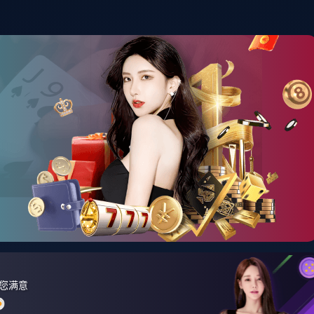
历届冠军
巡礼
世界杯
球星对决
！2026世界杯E组爆大冷门，泰
耀全场
130
|
3
条评
西哥城阿兹特克体育场上演了一场令全球球迷瞠目结舌的较量，世界
传统南美劲旅、两届世界杯冠军得主乌拉圭，更令人难以置信的