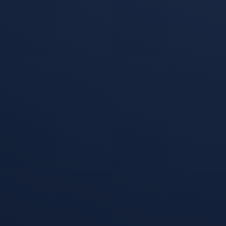
130
次浏览