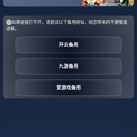
了12次过人纪录，他的盘带如行云流水，每一次触球都让防
守球员如临大敌，第28分钟，内马尔在禁区前沿接球，连续
变向晃过三人，随后一记精准的弧线球直挂死角；第57分
钟，他在边路一条龙突破后横传，助攻队友打空门得手；第
82分钟，内马尔又用一记手术刀般的直塞，帮助维尼修斯单
刀破门，巴西队最终以4-0击败塞尔维亚,而内马尔无疑是全场
最闪耀的星。
赛后，社交媒体上出现了这样一句评论：“历史在重演，但这
次的主角多了一个名字——内马尔。”四年前的遗憾，如今变
成了荣光；四年前的泪水,如今化作了欢呼。