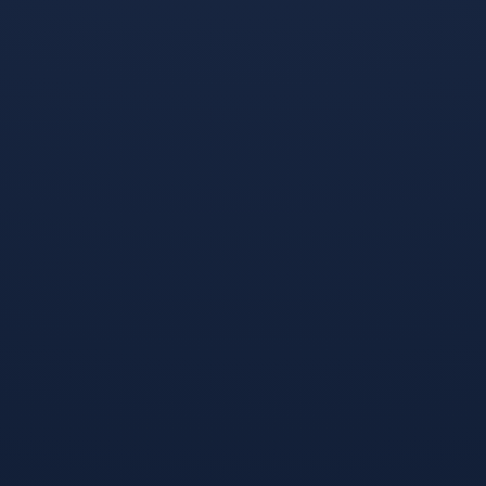
7
条评论
节省TRX手续费
2026-06-11 17:31:52
u地址转错
【TYgSaJgh9yFD7zVmhRZqDAZHVUHMK7oCo5】转
错请联系TeleGram:【@TrxEm】
节省TRX手续费
2026-06-12 02:09:44