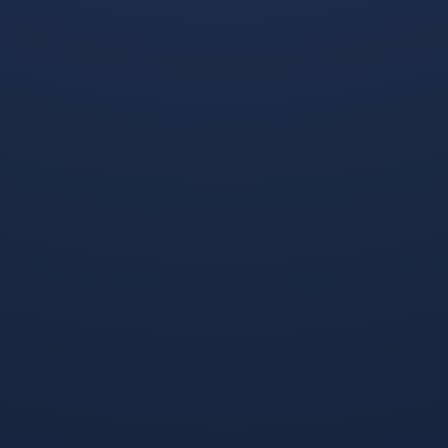
开云体育官网-惊天冷
开云官网2026-沙漠之狮
开云体育官网-致命一
门！2026世界杯E组首
的怒吼，2026世界杯H组
击，乌拉圭闪电反击击
战，泰国4-1横扫乌拉
强强对话，伊拉克力克
溃丹麦，孙兴慜绝杀惊
圭，迪亚斯独造三球闪
摩洛哥，范戴克闪耀全
艳2026世界杯
耀赛场
场
发表评论：