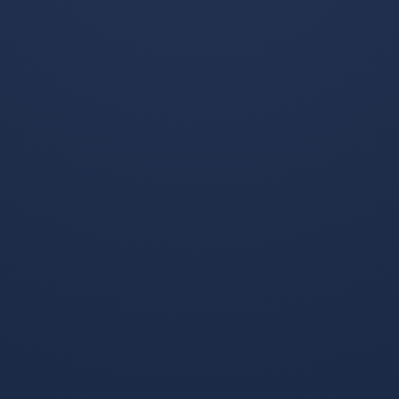
238
次浏览
开云体育APP下载-佩德里导演绝地反击，秘鲁三球逆转伊朗，2026世界杯F组上演惊天剧本
开云下载-袋鼠军团压境中北美劲旅，澳大利亚攻守转换压制哥斯达黎加，努涅斯闪耀2026世界杯关键战