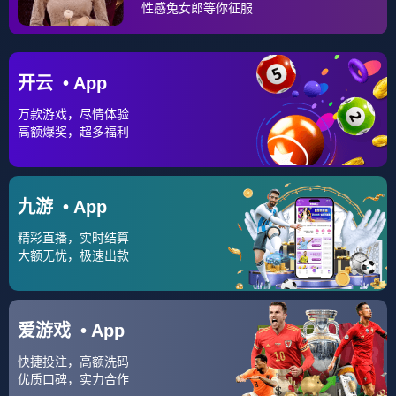
森在禁区外一脚世界波，皮球直挂死角，将比分扳平，此
后，丹麦队士气大振，多次发动极具威胁的进攻,突尼斯门前
风声鹤唳。
就在所有人以为比赛将以平局收场时，奇迹发生了，补时第3
分钟，突尼斯获得前场任意球机会，全队压上，队长梅里亚
赫高高跃起，头球攻门——皮球重重砸在横梁上弹回，紧接
着，替补上场的突尼斯小将拉希德在混乱中倒地扫射，皮球
从丹麦门将腋下滚入球门！2-1！绝杀！
突尼斯替补席瞬间陷入疯狂，球员们抱成一团，泪水和汗水
混杂在一起，这场比赛真正让人铭记的，不仅仅是突尼斯的
绝杀，更是内马尔在同一比赛日的表现——因为根据赛程安
排，巴西队同一天登场,对阵塞尔维亚。
内马尔在这场比赛中，完成了1个进球、2次助攻，并且创造