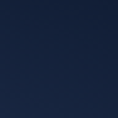
热门推荐
网友点评
开云体育登录-北欧海盗
当2026年世界杯D组的抽签
的战术绞杀，瑞典如何
结果揭晓时,全世界的目光都
聚焦在比利时与...
用铁桶与利刃击碎比利
开云体育中国-风暴之
时黄金一代
在2026年世界杯D组的第二
巅，2026世界杯D组关
轮较量中，一场备受瞩目的
对决在卢塞尔体育...
键战，喀麦隆大胜比利
开云体育平台APP-英雄
时，罗德里戈攻守转换
2026年世界杯B组的焦点之
与悲歌，布罗佐维奇独
战，在喀麦隆与克罗地亚之
驱动斗牛士军团登顶