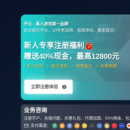
首页
球队
开云下载-袋鼠军团压
换压制哥斯达黎加，努涅
2026-06-11 10:35:06
历届冠军
开云美加墨
2026年世界杯小组赛第三轮，一场决定出线
北美劲旅哥斯达黎加，这是一场谁赢谁出线的