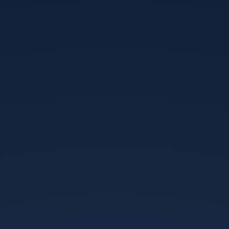
在攻守转换时的“无缝衔接”，传统认知中，澳大利亚足球擅长的
键战中,他们展现出了更接近欧洲顶级球队的攻守转换效率。
回撤，而是立刻形成第一道反抢线，努涅斯与两名边锋形成三角
脚解围，而一旦球权回到澳大利亚脚下，边后卫贝希奇与格里亚
守转攻的提速，这种“全攻全守”的节奏拿捏，让哥斯达黎加的防
正是通过一次中后场断球后的快速推进，努涅斯在中路接到后腰传
左路高速插上的马比尔，随即自己反跑插入禁区，马比尔横传门
不超过8秒，传球4次，对手甚至来不及回防，这粒进球,堪称全
雄
涅斯的个人发挥就是为球队注入的灵魂，这位效力于英超的锋线球