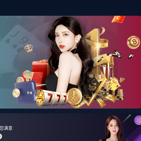
历届冠军
巡礼
世界杯
球星对决
境中北美劲旅，澳大利亚攻守转
斯闪耀2026世界杯关键战
190
|
8
条评
命运的关键战役在墨尔本矩形体育场打响，东道主澳大利亚迎战中
生死对决，凭借攻守转换的极致流畅与核心球员努涅斯的惊艳发