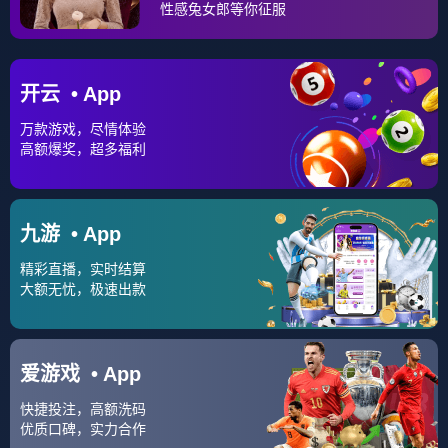
比赛第15分钟,巴西队就取得了领先，维尼修斯在左路以标志
性的快速变向突破了乌拉圭后卫的防守，随后将球横敲到中
路，跟进的理查利森轻松推射破门，这个进球彻底点燃了巴
西球迷的激情，也让乌拉圭队陷入了被动。
整个上半场,巴西队的控球率高达65%，射门次数更是达到了
12次，而乌拉圭队仅有3次射门，且没有一次射正，乌拉圭队
赖以成名的铁血防守在巴西队流畅的传递和犀利的突破面前
显得支离破碎，巴尔韦德和苏亚雷斯虽然拼尽全力，但巴西
队的中后场拦截能力实在太强，乌拉圭队很难组织起有效的
进攻。