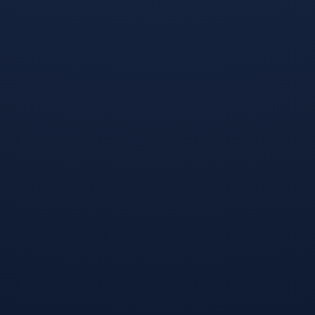
格子军团的华丽乐章，2026世界杯
开云体育app-蓝衣军团重振雄风，意大利完
战，克罗地亚以智取胜，罗德里戈
胜比利时，姆巴佩闪耀全场
风范