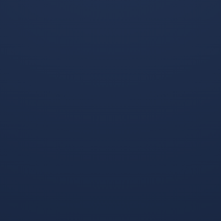
强者的游戏，更是弱者逆天改命的兵器，对于C罗和葡萄牙来
器”，才能避免在小组赛末轮陷入绝境，E组的绞杀，远比想象
入世界杯历史——因为它见证了一支来自东南亚的球队，用控球艺
,在命运面前继续怒吼。