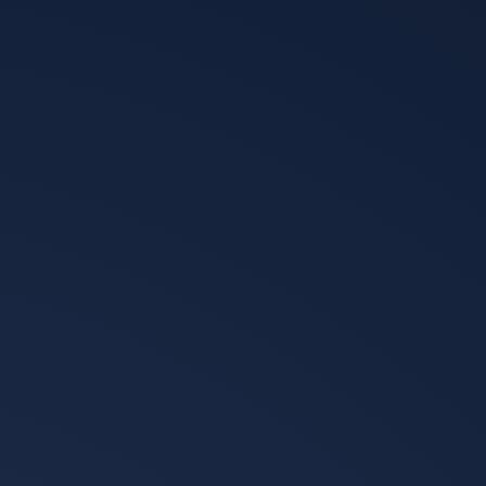
热门推荐
网友点评
开云体育登录-北欧海盗
当2026年世界杯D组的抽签
的战术绞杀，瑞典如何
结果揭晓时,全世界的目光都
聚焦在比利时与...
用铁桶与利刃击碎比利
开云体育中国-风暴之
时黄金一代
在2026年世界杯D组的第二
巅，2026世界杯D组关
轮较量中，一场备受瞩目的
对决在卢塞尔体育...
键战，喀麦隆大胜比利
开云体育下载-维也纳之
时，罗德里戈攻守转换
2026年7月2日，维也纳恩斯
夜，哈兰德闪耀全场，
特·哈佩尔球场，夜幕降临，
驱动斗牛士军团登顶