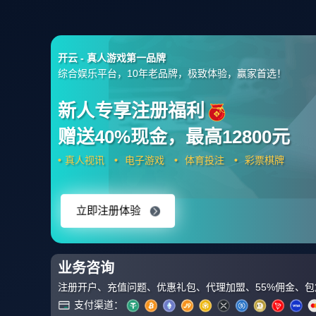
首页
球队
开云下载-控场碾压，奇
战，泰国爆冷力克乌拉
2026-06-21 3:19:20
历届冠军
开云美加墨
在2026年世界杯E组第二轮的一场焦点战役
演，面对南美传统劲旅、两届世界杯冠军得主