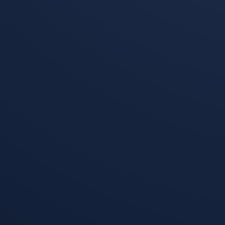
97
次浏览