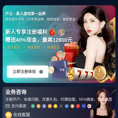
2025年12月23日
开云体育官网 - KAIYUN Sports 官方平台
©
2026
Powered by
Z-BlogPHP
Themes by
Yiwuku.com
联系我们
|
关于我们
|
留言建议
|
网站管理