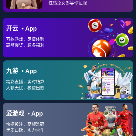
意大利中场核心若日尼奥如同节拍器般精准调度,将球队的攻
防转换梳理得井井有条，左路的基耶萨和右路的扎尼奥洛如
同两把尖刀，不断利用个人能力撕扯秘鲁队的防线，而中锋
因莫比莱则像一头蓄势待发的猛兽，随时准备给予对手致命
一击，意大利队的进攻体系如同精密的瑞士钟表，每一个齿
轮都在最恰当的时间运转到最正确的位置。
更令人惊叹的是,意大利队的高控球率并非简单的倒脚与回
传，而是充满着目的性和侵略性的压迫式控球，他们通过不
断的前插、交叉换位和突然的节奏变化，让秘鲁队的球员始
终处于高强度的防守压力之下，这种控球方式不仅消耗了对
手的体能，更摧毁了对手的心理防线。