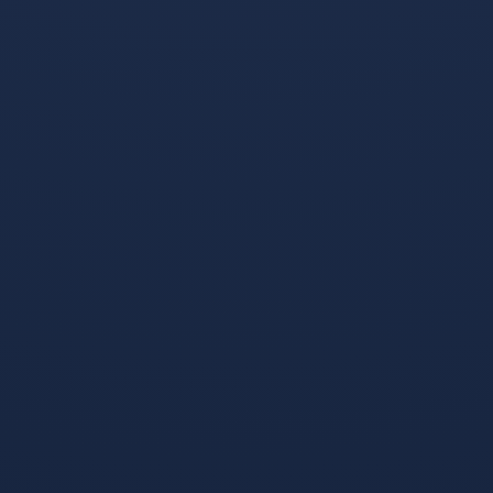
145
次浏览
开云体育APP下载-战火轰鸣，佩德里主宰中场，厄瓜多尔险胜克罗地亚演绎C组经典对决
开云官网-蓝衣军团势如破竹，内马尔独造三球闪耀世界杯—2026世界杯A组意大利力克乌兹别克斯坦
开云体育登录-北欧海盗
开云体育下载-维也纳之
开云体育平台APP-英雄
的战术绞杀，瑞典如何
夜，哈兰德闪耀全场，
与悲歌，布罗佐维奇独
用铁桶与利刃击碎比利
奥地利绝杀厄瓜多尔挺
木难支，喀麦隆狂胜克
时黄金一代
进2026世界杯十六强
罗地亚改写B组格局
发表评论：