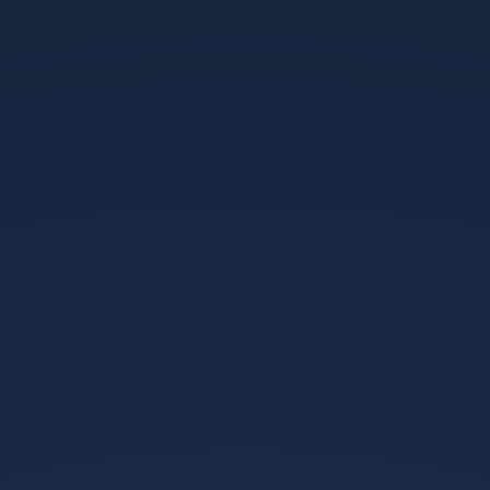
比赛第78分钟,意大利队打出精妙的快速反击，秘鲁队角球进
攻被解围后，基耶萨带球长驱直入，在吸引三名防守球员后
巧妙地将球分给右路跟进的迪洛伦佐，后者低平球传中，因
莫比莱门前铲射梅开二度，这粒进球完美诠释了意大利队由
守转攻时的果断与高效，也彻底浇灭了秘鲁队反扑的希望。
久保建英：孤胆英雄的悲壮抵抗
在意大利队近乎完美的表现面前,秘鲁队几乎全面溃败，只有
一人仍然在顽强地战斗——那就是21岁的日本球星久保建
英，这位技术出众、意识超前的少年，在这场一边倒的比赛
中，用自己的表现赢得了全场观众的尊重。
久保建英在比赛中不断地回撤接球、大范围跑动、尝试突
破，他全场完成了5次成功过人，创造了3次关键传球，这两
项数据均为全队最高，更重要的是，在球队被意大利队持续