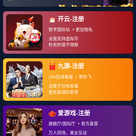
控球即统治：意大利足球哲学的完美实
践
从比赛的第一分钟起,意大利队便牢牢掌控了场上的主动权，
他们用令人窒息的控球率，将比赛节奏完全纳入自己的轨
道，根据赛后技术统计，意大利队的控球率高达惊人的73%，
传球成功率更是达到91%，这种碾压式的控球优势，不仅仅体
现在数据上，更渗透在比赛的每一个细节中。