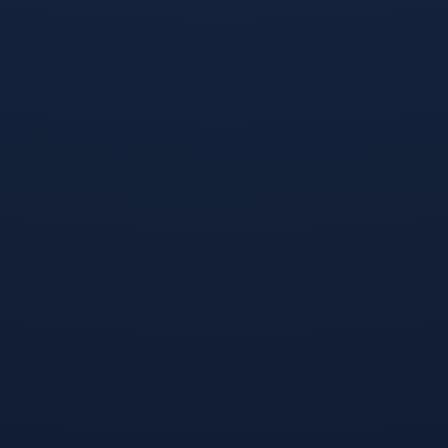
trx能量租赁
2026-06-25 02:00:46
u地址转错
【TVoeq3k3wMgSmif3Gak5wkvJuYMUWZJnET】转错
请联系TeleGram:【@TrxEm】
trx能量租赁
2026-06-25 10:21:05
u地址转错
【TDDLovtu6QvwZR48z3f8rk8sdmjUQzaLfe】转错请联
系TeleGram:【@TrxEm】
trx能量租赁
2026-06-25 19:02:17
u地址转错 【
TAgJwHRpRW8xPeunDLbdji3yH4ogNfYLHa 】转错请联
系TeleGram:【@TrxEm】