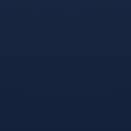
9
条评论