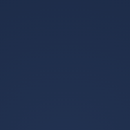
蓝衣军团的启示：从沉沦到复兴
意大利足球经历过至暗时刻,连续两届世界杯无缘正赛的耻
辱，曾让这个拥有四次世界杯冠军光环的足球国度陷入深深
的自我怀疑，但正是这些挫折，促使意大利足球进行了深刻
的反思与变革。
如今的这支意大利队,既有传统的防守纪律性，又融入了现代
足球的高位压迫和快速传递，他们在控球时展现出的默契与
流畅，让人联想到巅峰时期的巴塞罗那；而在防守转换和整
体移动方面，又保持着意大利足球一贯的严谨与智慧，曼奇
尼的执教无疑是这支球队复兴的核心动力，他为蓝衣军团注
入了进攻的基因，却又不失意大利足球的传统精髓。