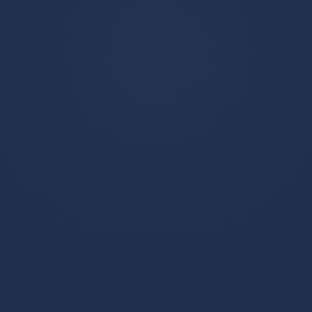
3-0完胜秘鲁，对于意大利队来说只是一个开始，本届世界
杯，他们被分在A组，同组还有乌拉圭和沙特阿拉伯，这支高
举控球大旗的意大利队，有能力走得更远，而对于秘鲁队而
言，虽然首战失利，但有了久保建英这样天赋出众的球员，
他们的未来依然值得期待。
当比赛结束的哨声响起,久保建英缓缓走向球员通道，他的背