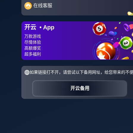
边上，而在这场比赛中，比利时传奇中场凯文
但他作为欧洲足球智慧的代表，其战术理念的
的体现，本场比赛真正的MVP是厄瓜多尔全队
艳，或许更多体现在赛前分析师的数据板中。
比赛从第一分钟起就奠定了基调,伊朗队延续
限制厄瓜多尔人的技术发挥，厄瓜多尔主帅显
缩至本方半场，几乎在禁区前沿筑起了一道铜
分”的泥沼，塔雷米和阿兹蒙在厄瓜多尔两名
着三到四名防守球员的围堵，这就是防守反击
真正的杀招出现在了上半场第27分钟,伊朗队
的抢断直塞，瞬间撕裂了伊朗队的整条防线，
破网，1:0，全场沸腾，这粒进球完美诠释了
与德布劳内当年在曼城和比利时国家队所擅长
的直接参与，但这支厄瓜多尔队显然吸收了欧