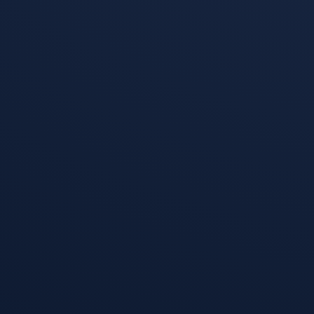
开云体育官网-惊天冷门！2026世界杯E组首
开云官网2
战，泰国4-1横扫乌拉圭，迪亚斯独造三球闪
H组强强
耀赛场
闪耀全场
发表评论：