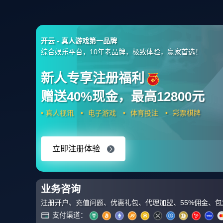
首页
球队
开云体育中国-沙漠风
击大破伊朗，德布劳内
2026-06-15 16:39:55
球星对决
开云美加墨
2026年世界杯C组第二轮较量在卢赛尔体育场
演变成了一边倒的攻防演练，厄瓜多尔国家队