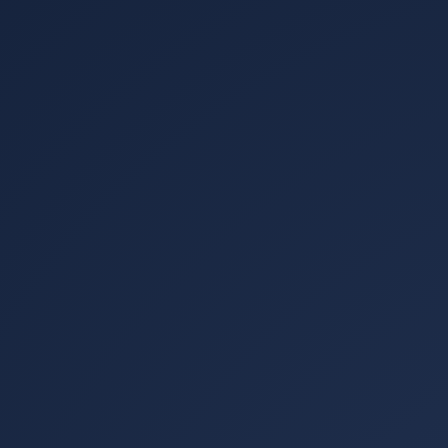
如果说第一球是闪电战,那么下半场则是全方
像沙漠中的裂缝一样不断扩大，厄瓜多尔人则
成人数优势，第58分钟，一次教科书式的反
内切后射门，皮球打在伊朗后卫腿上折射入网，
比赛的最后二十分钟,变成了厄瓜多尔人的个
误，厄瓜多尔则连续换上生力军，反击的速度
点跟进的球员铲射破门；第85分钟，利用伊
空门得手，4:0，比分牌上的数字残酷而真实
纵观全场比赛,厄瓜多尔队用实际行动证明了
行，他们全场控球率不足四成，射门次数甚至少
先，这不仅是效率的胜利，更是战术选择与纪
反打法时，暴露出了攻坚能力不足、后防回追