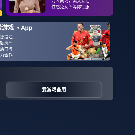
世界杯
MORE>
开云体育登录-北欧海盗的战术绞杀，
07-04
瑞典如何用铁桶与利刃击碎比利时黄
金一代
开云体育下载-维也纳之夜，哈兰德闪
07-04
耀全场，奥地利绝杀厄瓜多尔挺进
2026世界杯十六强
开云体育平台APP-英雄与悲歌，布
07-04
罗佐维奇独木难支，喀麦隆狂胜克罗
地亚改写B组格局
开云体育中国-风暴之巅，2026世界
随
07-03
杯D组关键战，喀麦隆大胜比利时，
罗德里戈攻守转换驱动斗牛士军团登
顶
开云官网2026-2026世界杯E组焦点
07-03
战，乌拉圭4-1大胜美国，托纳利中
场统治力震撼全场