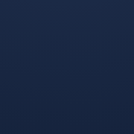
开云体育入口-英雄不迟暮，2026世界杯A组，吉鲁用不屈灵魂点亮秘鲁与保加利亚之战
开云体育登录-冰与火之歌，梅西导演惊天逆转，冰岛绝杀秘鲁震撼2026世界杯