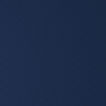
开云体育app-蓝衣军团重振雄风，意大利完胜比
利时，姆巴佩闪耀全场
开云体育登录-北欧海盗的战术绞杀，瑞典如何用
铁桶与利刃击碎比利时黄金一代
开云体育2026-黑马崛起，阿方索戴维斯闪耀
2026世界杯，墨西哥力克印度演绎经典之战
开云体育下载-维也纳之夜，哈兰德闪耀全场，奥
地利绝杀厄瓜多尔挺进2026世界杯十六强
开云体育平台APP-英雄与悲歌，布罗佐维奇独木
难支，喀麦隆狂胜克罗地亚改写B组格局
开云体育平台APP-南美旋风再起，厄瓜多尔横扫
秘鲁，迪亚斯成2026世界杯黑马之战最大亮点
开云体育中国-风暴之巅，2026世界杯D组关键
战，喀麦隆大胜比利时，罗德里戈攻守转换驱动
斗牛士军团登顶