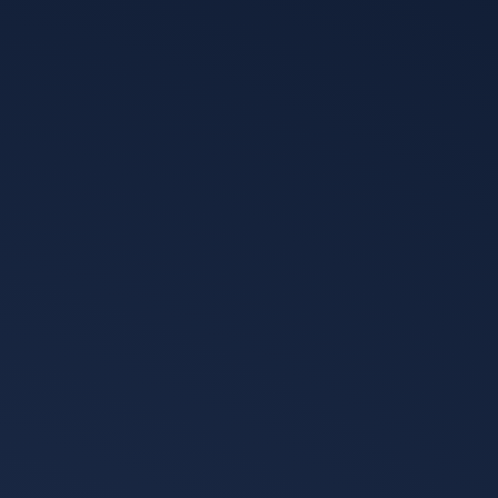
热门推荐
网友点评
开云体育登录-北欧海盗
当2026年世界杯D组的抽签
的战术绞杀，瑞典如何
结果揭晓时,全世界的目光都
聚焦在比利时与...
用铁桶与利刃击碎比利
开云体育中国-风暴之
时黄金一代
在2026年世界杯D组的第二
巅，2026世界杯D组关
轮较量中，一场备受瞩目的
对决在卢塞尔体育...
键战，喀麦隆大胜比利
开云体育平台APP-英雄
时，罗德里戈攻守转换
2026年世界杯B组的焦点之
与悲歌，布罗佐维奇独
战，在喀麦隆与克罗地亚之
驱动斗牛士军团登顶