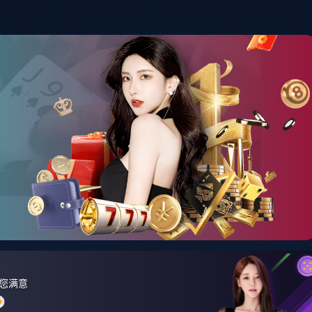
球星对决
巡礼
世界杯
历届冠军
暴席卷绿茵场，厄瓜多尔防守反
导演经典战役
132
|
1
条评
打响,一场被外界视为“亚洲与南美洲足球风格碰撞”的比赛，最终
以一场令人瞠目结舌的大胜，将伊朗队牢牢钉在了小组赛的悬崖