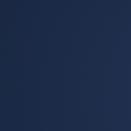
我们不能在文章中将厄瓜多尔大胜的功劳全部
家酒店的电视前观看这场比赛，他的眼神里或
跑位时机和终结能力，几乎可以成为现代足球
一己之力，一套运转精密、执行力达百分之百
的沙漠风暴。