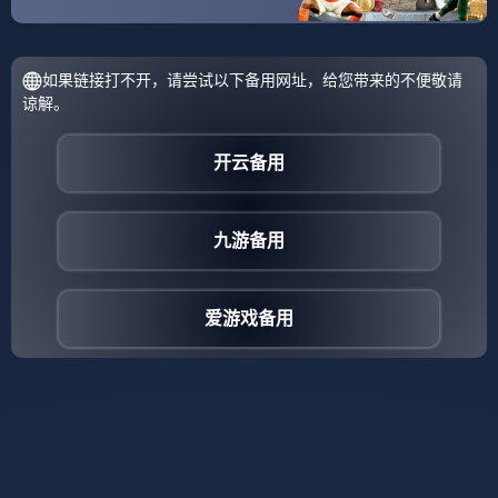
已经是近乎灾难性的局面，然而下半场开场仅8分钟，穆西亚
拉又给这支蓝衣军团补上了致命一刀，第53分钟，瑞典获得
前场右侧角球，皮球开到前点，意大利后卫头球解围不远，
皮球恰好落在禁区弧顶处的穆西亚拉脚下，他迎球没有停
球，而是直接起脚凌空抽射，皮球如同出膛炮弹一般，带着
明显的下坠弧线越过人群，重重砸入球门死角，3比0。
穆西亚拉张开双臂,奔跑中脸上挂着灿烂的笑容，安联球场内
的瑞典球迷高唱着他的名字，而看台上的意大利球迷则陷入
了死一般的沉默，全场比赛，穆西亚拉贡献两射一传，赛后
毫无悬念地当选全场最佳球员，他在中场的拿球、突破、传
球串联以及关键时刻的终结能力，都展现出了远超年龄的成
熟与统治力，德国媒体赛后甚至给出了这样的评价：“今天的
穆西亚拉，不是一个球员，而是一整支交响乐团的指挥。”
对于意大利队而言,这场惨败无疑是一次沉重的打击，主教练