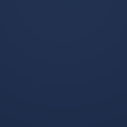
228
次浏览
开云体育登录-复仇之战，巴雷拉引领波兰风暴，2026世界杯关键战完胜保加利亚
开云体育APP下载-沙漠与枫叶的碰撞，2026世界杯强强对话，阿联酋绝杀加拿大，登贝莱导演逆天神作
开云体育官网-惊天冷
开云官网2026-沙漠之狮
开云体育官网-致命一