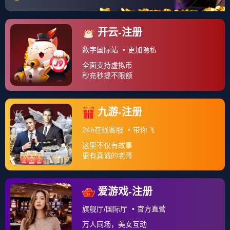
而这一切浩大声势的缔造者,正是当今足坛最炙手可热的中场
天才——贾马尔·穆西亚拉。
比赛从第一分钟起,就呈现出与外界预期截然不同的节奏，瑞
典队并未选择保守试探，而是以高位压迫直接冲击意大利的