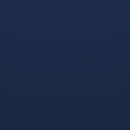
门！2026世界杯E组首
的怒吼，2026世界杯H组
击，乌拉圭闪电反击击
战，泰国4-1横扫乌拉
强强对话，伊拉克力克
溃丹麦，孙兴慜绝杀惊
圭，迪亚斯独造三球闪
摩洛哥，范戴克闪耀全
艳2026世界杯
耀赛场
场
发表评论：