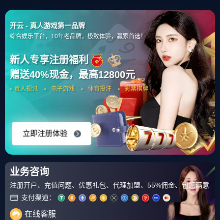
开云体育官方网站-北欧风暴席卷D组，瑞典三球
完胜意大利，穆西亚拉独造三球闪耀全场
2026-06-13 3:25:11
球星对决
开云美加墨
228
|
10
条评论
2026年世界杯D组首轮即上演强强对话,瑞典与意大利两大欧
洲劲旅在慕尼黑安联球场展开正面交锋，赛前，外界普遍认
为这将是一场势均力敌的较量——意大利素以防守稳固、战
术严谨著称，而瑞典则凭借近年青训体系井喷式爆发，打造
出了一支兼具身体对抗与技术细腻的现代化强队，90分钟战
罢，比分牌上赫然写着3比0，“北欧海盗”以一场酣畅淋漓的大
胜，向全世界宣告：瑞典足球，已然迈入了真正的黄金时
代。