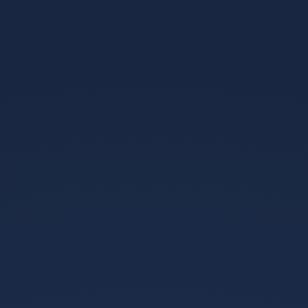
跑，第78分钟，当秘鲁后卫在禁区内手球犯规时，裁判果断
判罚点球，作为球队的第一点球手，奥斯梅恩冷静地站在罚
球点前，他深吸一口气，助跑，射门——皮球骗过门将，稳
稳飞入球门左下角，4比1！帽子戏法！奥斯梅恩用三个进球
和一次助攻的数据，交出了一份令人窒息的成绩单，赛后统
计显示，他全场完成了5次射门、4次射正、3次关键传球，以
及多达7次成功争顶,完全统治了对方禁区。
这场胜利的意义远超一场小组赛，冰岛队用事实告诉全世
界：任何轻视他们的对手，都将付出惨痛代价，而对于奥斯
梅恩而言，这届世界杯注定是他封神之路的起点，当他在赛
后接受采访时，这位年轻的超级射手露出标志性的笑容：“我
来这里不是为了证明什么，而是为了帮助球队赢得胜利，今
天只是开始，F组还有两场硬仗等着我们。”