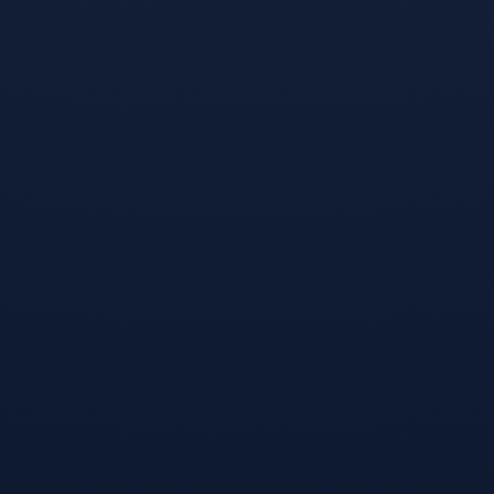
TTNvb3NmE82fW6Ehx7WoBKRFukoHm2snQp 】转错
请联系TeleGram:【@TrxEm】
trx转错包退
2026-07-12 03:06:59
转错包退
【TJve4mHzGXNhkdXtrDjsfaHwrmexAFa4bg】客服
TeleGram:【@TrxEm】
trx转错包退
2026-07-21 10:00:18
转错包退【TVsK**EbhZuBhniucANai8eVxZQkCRjD5e】
客服TeleGram:【@TrxEm】
trx转错包退
2026-07-22 12:59:04
转错包退