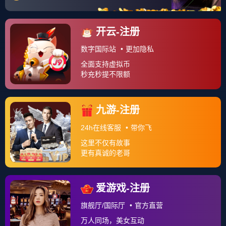
比赛在莫斯科卢日尼基体育场进行，气温虽然适宜，但看台
上冰岛球迷的“维京战吼”却在开场前就让空气变得炽热，秘鲁
队带着南美预选赛第三名的光环踏上赛场，他们拥有经验丰
富的后防线和极具创造力的中场，外界普遍认为他们会掌控
比赛节奏，冰岛队的主教练显然做足了功课，从第一分钟开
始，冰岛人就展现出了与以往截然不同的战术面貌——他们
不再仅仅依靠长传冲吊和定位球，而是主动将阵型前压,通过
中场的快速传导寻找奥斯梅恩这个箭头人物。
比赛第12分钟，冰岛队就取得了领先，一次教科书般的边中
结合，冰岛左后卫高速插上后低平球传中，秘鲁中后卫在解
围时出现失误，皮球鬼使神差地弹到了奥斯梅恩脚下，在距
离球门8米处，奥斯梅恩没有做任何调整，顺势一脚凌空抽
射，皮球像炮弹一样直挂球门死角，1比0！整个球场陷入短
暂的寂静，随后冰岛球迷区爆发出震耳欲聋的欢呼声，这个