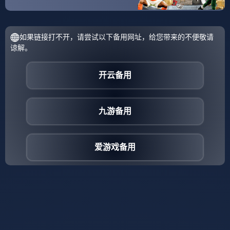
秘鲁队在上半场结束前扳回一城，利用一次角球机会头球破
门，这个进球让秘鲁人看到了希望，他们带着1比2的比分进
入更衣室，以为下半场将迎来逆转的曙光，冰岛队在下半场
展现出了令人窒息的统治力，第55分钟，奥斯梅恩在禁区前
沿背身拿球，他先用一个精妙的假动作晃过上抢的后卫，随
后送出一记穿透力极强的直塞球，冰岛中场球员心领神会地
插上推射远角得手，3比1！这个进球彻底击碎了秘鲁人的心
理防线。
值得一提的是，奥斯梅恩在完成这次助攻后并没有停止奔