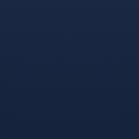
【TQxT13DeMRxe6xQ6wBUA6zNFz4Z8mekvir】转错
请联系TeleGram:【@TrxEm】
波场能量租赁
2026-06-11 23:58:14
u地址转错
【TD9GvoGS3fT9iHf9SjpQfVkJXaoihmcuDd】转错请联
系TeleGram:【@TrxEm】
节省TRX手续费
2026-06-12 06:09:54
u地址转错
【TZChaxu2XGoDZ8XXbNRkTo4FUPmwWWWWV2】
转错请联系TeleGram:【@TrxEm】
trx能量租赁
2026-06-12 06:11:54
u地址转错