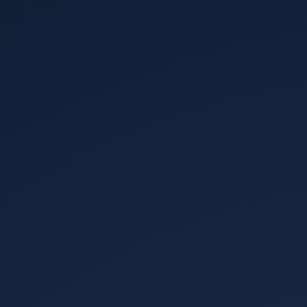
开场阶段，智利率先发力，他们依靠体能优势
中威胁克罗地亚防线，第12分钟，智利前锋
汗，此后，智利队控球率一度高达62%,克罗
但格子军团从来不是一支轻易低头的球队，莫