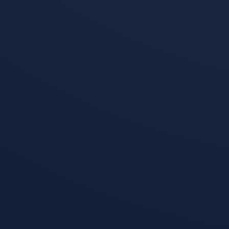
制时的被动，但以一场如此酣畅淋漓的胜利结
在即将到来的16强赛中，克罗地亚将面对一
布劳内与莫德里奇的双核驱动，格子军团已不
创造力、开阔的传球视野，以及一种此前难得一
这场4比1大胜智利的生死战，注定被写入世
上,成为克罗地亚足球一段传奇篇章的见证者与
（全文约1100字）