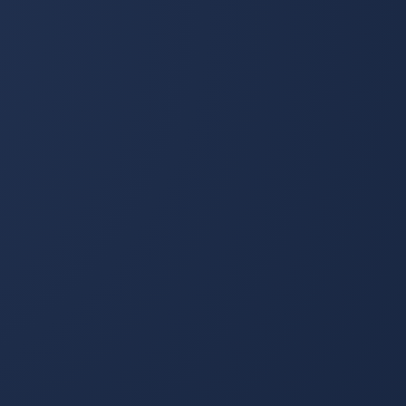
标签列表
重