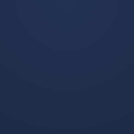
花
但克罗地亚的进攻浪潮已经不可阻挡，第55分钟，布罗佐维奇的
大到3比0,智利队的信心在这一刻几乎崩溃。
场断球后，与莫德里奇完成一次“二过二”配合，随后长驱直入至
球越过门将头顶缓缓滚入网窝，4比0！德布劳内梅开二度！进球
这一刻，仿佛他不是“客将”,而是格子军团的之子。
面的点球，但也只是将比分定格在4比1，全场比赛结束，克罗地
晋级16强。
战术革命
球1助攻、4次关键传球、3次成功过人、8次创造射门机会，更
疑问：当顶级球员离开母国体系后,能否在另一支国家队的体系中