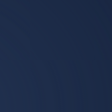
开云体育app-蓝衣军团重振雄风，意大利完胜比
利时，姆巴佩闪耀全场
开云体育登录-北欧海盗的战术绞杀，瑞典如何用
铁桶与利刃击碎比利时黄金一代
开云体育2026-黑马崛起，阿方索戴维斯闪耀
2026世界杯，墨西哥力克印度演绎经典之战
开云体育下载-维也纳之夜，哈兰德闪耀全场，奥
地利绝杀厄瓜多尔挺进2026世界杯十六强
开云体育平台APP-英雄与悲歌，布罗佐维奇独木
难支，喀麦隆狂胜克罗地亚改写B组格局
开云体育平台APP-南美旋风再起，厄瓜多尔横扫
秘鲁，迪亚斯成2026世界杯黑马之战最大亮点
开云体育中国-风暴之巅，2026世界杯D组关键
战，喀麦隆大胜比利时，罗德里戈攻守转换驱动
斗牛士军团登顶