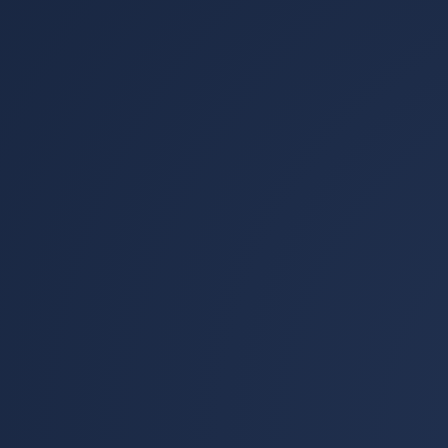
德布劳内：从“助攻者”到“进攻
如果你还停留在“德布劳内是比利时核心”的
位世界顶级中场被赋予前所未有的战术自由度—
体。
第28分钟，德布劳内左路接球，面对智利三
过人晃开角度，随即外脚背送出一记弧线球直
皮球入网，1比0！这正是德布劳内的标志性
这粒进球彻底点燃了克罗地亚的进攻气势，上
射，吸引了四名防守球员后，却轻轻将球推给
攻者，德布劳内在短短15分钟内完成了角色切