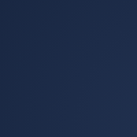
队的中场核心颂巴赛后无奈地说：“我们感觉
陌生的比赛。”
闪耀全场：从“节拍器”到“指挥
下半场第55分钟，努涅斯打入了本场比赛的
亚后场断球，反击中球再次来到努涅斯脚下，
维，这应当是一次阵地战推进，但努涅斯在距
门将的指尖,重重砸在横梁下沿弹入球网。
这粒进球，将努涅斯的个人能力推向了极致，
“指挥家”，看台上的尼日利亚球迷疯狂了,而