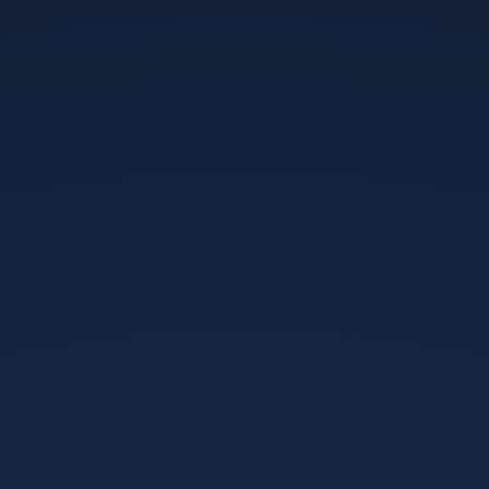
努涅斯回撤接应门将传球，面对两名泰国球员的夹击，他没有选
，随即脚腕一抖，将球分向左路插上的边后卫，这一瞬间的节奏
原本以为努涅斯会在压力下仓促出球，但这位中场大师却用一次
网。
努涅斯亲自操刀主罚，一蹴而就，1比0,但这仅仅是开始。