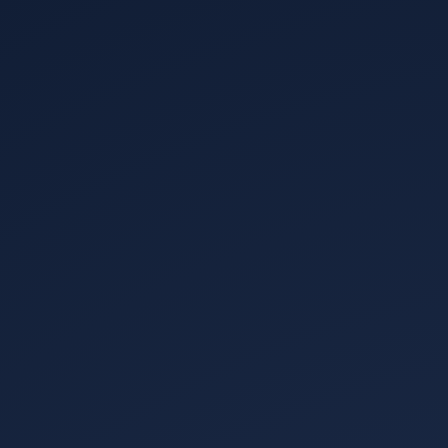
试图用高位逼抢将战火燃烧至尼日利亚半场，
择快速出球，而是用一个假动作佯装向右传球
变化，让泰国队的整条防线瞬间失位——他们
看似“停顿”的处理,撕开了对手精心布置的逼抢
左路传中，中锋奥科查在禁区内被拉倒，点球，