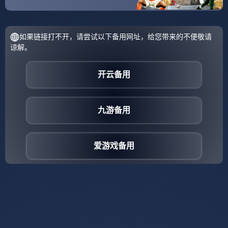
比赛的天平在第31分钟首次倾斜，德国队利用一次角球机
会，由吕迪格头球破门，奥林匹克体育场爆发出山呼海啸般
的欢呼，日耳曼人的铁蹄似乎已经踏稳了前路，然而匈牙利
并未退缩，反而在落后的局面下爆发出更强的斗志，第43分
钟，索博斯洛伊的任意球划出诡异弧线，皮球击中横梁后弹
回，罗兰·绍洛伊机警补射,扳平比分。
下半场的对抗烈度骤然升级，匈牙利人在中圈布下铁桶阵，
却在前场保留着两柄锋利匕首——维尼修斯和索博斯洛伊，
纳格尔斯曼做出了可能是本届世界杯最大的冒险，他将防线
前压至中场，试图用人数优势扼杀匈牙利人的反击路线，但
事实证明,马扎尔人在战术纪律上的韧性远超想象。