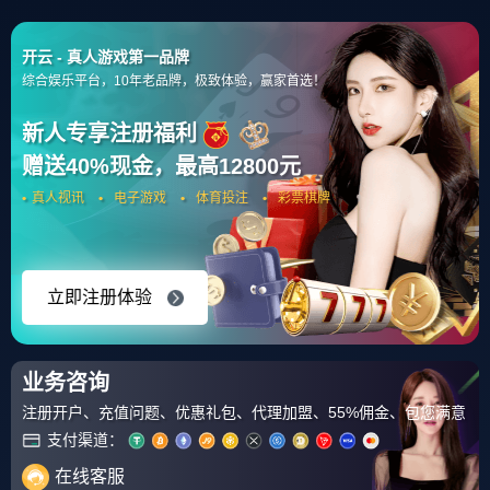
开云体育app-冷夜柏林，马扎尔铁骑踏碎日耳曼
战车，维尼修斯致命一击改寫历史
2026-06-24 8:48:54
球队巡礼
开云美加墨
99
|
1
条评论
2026年7月1日，柏林奥林匹克体育场的夜空被数万面红白绿
三色旗点燃，当主裁判吹响终场哨的那一刻，没有人能预料
到，这场2026世界杯八分之一决赛会以如此震撼的方式载入
史册——匈牙利，这个曾经在欧洲足坛创造过无数奇迹却长
期蛰伏的名字，以2比1的比分击败了四届世界冠军德国队,昂
首挺进八强。
而完成最后一击的，不是匈牙利球迷熟悉的队长索博斯洛
伊，不是预选赛最佳射手罗兰·绍洛伊，而是一个21岁的巴西