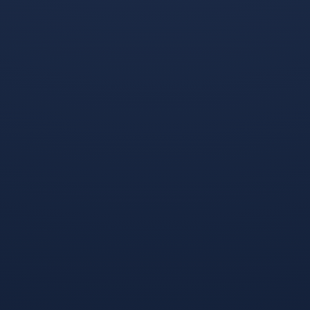
99
次浏览
开云体育官网-铁血乌拉圭压制德意志战车，莱万多夫斯基独舞成G组最锋利的刃
开云下载-凯歌高奏维也纳，齐耶赫领衔摩洛哥横扫奥地利，2026世界杯出线战定乾坤