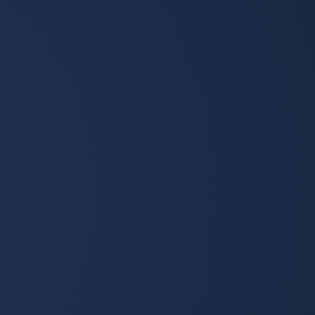
开云体育app-蓝衣军团重振雄风，意大利完胜比
利时，姆巴佩闪耀全场
开云体育登录-北欧海盗的战术绞杀，瑞典如何用
铁桶与利刃击碎比利时黄金一代
开云体育2026-黑马崛起，阿方索戴维斯闪耀
2026世界杯，墨西哥力克印度演绎经典之战
开云体育下载-维也纳之夜，哈兰德闪耀全场，奥
地利绝杀厄瓜多尔挺进2026世界杯十六强
开云体育平台APP-英雄与悲歌，布罗佐维奇独木
难支，喀麦隆狂胜克罗地亚改写B组格局
的
开云体育平台APP-南美旋风再起，厄瓜多尔横扫
秘鲁，迪亚斯成2026世界杯黑马之战最大亮点
开云体育中国-风暴之巅，2026世界杯D组关键
战，喀麦隆大胜比利时，罗德里戈攻守转换驱动
斗牛士军团登顶