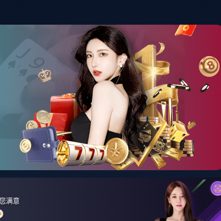
巡礼
世界杯
球星对决
历届冠军
之歌，哈兰德独木难支，巴西桑
防线
116
|
0
条评
一场焦点战役在灼热的目光中拉开帷幕，巴西队与冰岛队，两支风格
这场比赛被外界视为“矛与盾”的终极对决——一边是桑巴军团如