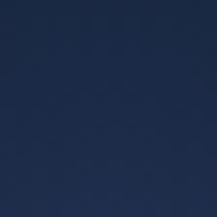
出震耳欲聋的欢呼，冰岛队的防线出现了一丝裂缝，而正如所有顶
缝。
这正中巴西队下怀，第55分钟，巴西队打出一次教科书般的快速
球员后传中，理查利森在点球点附近用一个极其舒展的侧身凌空
巴西队的激情，桑巴足球的韵律开始在球场上流淌，他们开始用那
，第78分钟，替补上场的罗德里戈在禁区弧顶接到回传，稍作调
比赛已经彻底失去了悬念。