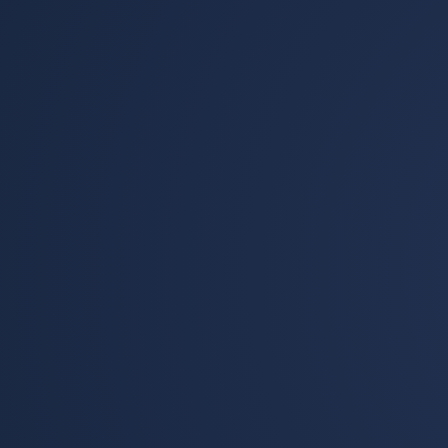
冰岛人没有放弃,或者说，他们没有让哈兰德放
人布欧”，第84分钟，冰岛队后场大脚解围，
中后卫，用胸口将球停下，他没有停球，没有
石破天惊的凌空抽射，球如同出膛的炮弹，带
触碰到了皮球，但球的力量实在太大了，它依然
那一刻,整个球场仿佛窒息了一秒，哈兰德没