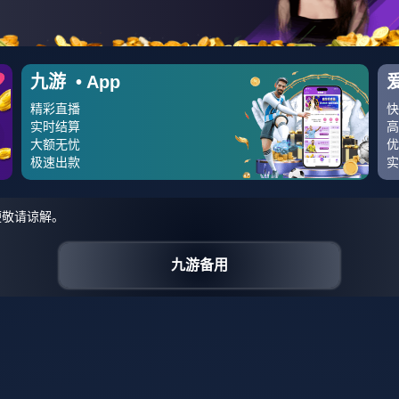
铁般的意志与防线，当终场哨声响起，比分牌上赫然写着3:1，
却并非身穿黄色战袍的任何一人，而是那个站在冰岛阵中、满脸
，维尼修斯的左路突破如同闪电，拉菲尼亚的右路传中精准如手术
味的猛兽，随时准备致命一击，冰岛队深知自己与对手在技术层
层叠叠，中场球员如同工蜂一般不知疲倦地奔跑、拦截、破坏，
，在比赛的前二十分钟里几乎隐形，他并非状态不佳，而是队友的
米罗与吉马良斯组成的双后腰，如同一道不可逾越的屏障，将冰
次长传找哈兰德，巴西的中后卫马尔基尼奥斯与米利唐就会如同
的空间。