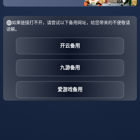
开云APP-中亚铁骑踏破东欧防线，乌兹别克斯坦强势压制保加利亚，德布劳内闪耀2026世界杯A组
2026年世界杯A组迎来了一场极具戏剧性
历届冠军
的强强对话,当乌兹别克斯坦国家队在塔什
干的本尤德科体育场以3-1击败保......
开云体育在线-绝地逆转！伊朗补时掀翻加纳，哈兰德独中两元引爆2026世界杯C组
2026年6月18日,多哈的哈利法国际体育场
球星对决
内，空气仿佛被点燃，2026世界杯C组第
二轮小组赛，伊朗对阵加纳—......
开云体育平台APP-索菲亚的救赎，京多安导演逆转，保加利亚绝处逢生