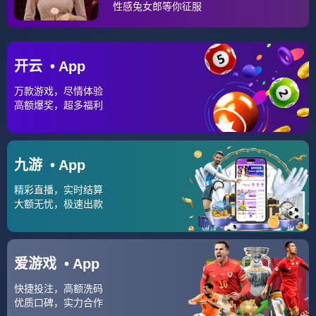
开云体育-中亚铁骑掀翻南美劲旅，乌兹别克斯坦完胜秘鲁，久保建英一剑封喉引爆2026世界杯A组
2026年世界杯的大幕刚刚拉开，A组首战
球队巡礼
便在球迷的期待中打响，当所有人以为秘
鲁队将凭借南美足球的战术底蕴占据
主......
开云体育登录-逆转之王再临，瑞士军刀刺穿克罗地亚，巴雷拉绝杀引爆2026世界杯
2026年7月3日,格林尼治时间凌晨三点，多
历届冠军
伦多国家体育场的电子计分牌定格在2-1，
当意大利裔瑞士前锋巴雷拉在......