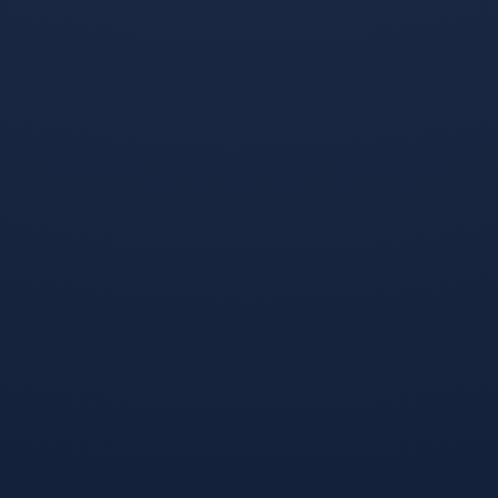
一页。
103
次浏览
开云平台-红魔绝地反击，比利时2-1逆转喀麦隆，三笘薰一己之力主宰D组生死战
世界杯2026-绝杀之夜！2026世界杯G组烽烟四起，德国补时斩哥伦比亚，格列兹曼独木难支