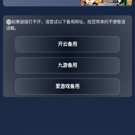
侧，这些数据背后，是一个顶级持球核心在高压防守下的冷
静与决断力，更令人惊叹的是，阿诺德全场跑动距离高达12.7
公里，其中高强度冲刺跑达到1.8公里，在比赛最后时刻依旧
能保持如此精准的脚法和充沛的体能,足以证明他在过去两年
中对自己身体能力和防守短板的彻底改造。
赛后，法国队主教练德尚在新闻发布会上罕见地主动点名表
扬了一名球员：“特伦特是那种能用一脚传球改变比赛局面的
球员，很多人一直在讨论他的防守，但今天我看到了一个用
脑子踢球的球员，他在右路的活动不只是传中，他控制着比
赛的节奏，能找到对手防守体系中最脆弱的那个缝隙。”这番
话在法国媒体中引起热议，因为在过去很长一段时间里，德
尚对阿诺德的战术作用其实并不完全信任，2024年欧洲杯期
间，阿诺德在法国队的角色更多是替补奇兵，场均出场时间
不到45分钟，但2026年世界杯预选赛开打以来，阿诺德逐渐